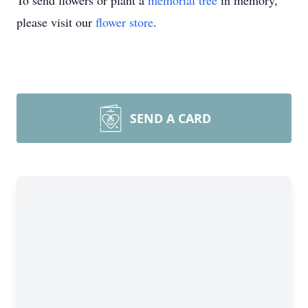
To send flowers or plant a
memorial tree
in memory,
please visit our
flower store
.
SEND A CARD